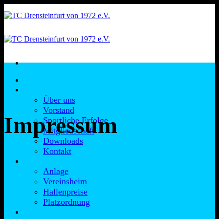
Zum
Inhalt
springen
Aktuelles
Verein
Über uns
Vorstand
Impressum
Sportliche Erfolge
Mitgliedschaft
Downloads
Kontakt
Anlage
Anlage
Vereinsheim
Hallenpreise
Platzordnung
Mannschaften