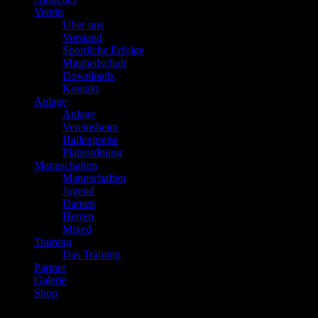
Verein
Über uns
Vorstand
Sportliche Erfolge
Mitgliedschaft
Downloads
Kontakt
Anlage
Anlage
Vereinsheim
Hallenpreise
Platzordnung
Mannschaften
Mannschaften
Jugend
Damen
Herren
Mixed
Training
Das Training
Partner
Galerie
Shop