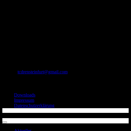
TC Drensteinfurt von 1972 e.V.
Kleiststr. 18
48317 Drensteinfurt
Postanschrift:
TC Drensteinfurt
Kleiststr. 18, 48317 Drensteinfurt
E-Mail:
tcdrensteinfurt@gmail.com
Informationen
Downloads
Impressum
Datenschutzerklärung
Copyright 2026 ©
TC Drensteinfurt von 1972 e.V.
Aktuelles