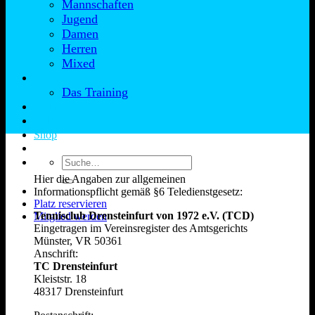
Mannschaften
Jugend
Damen
Herren
Mixed
Training
Das Training
Partner
Galerie
Shop
Hier die Angaben zur allgemeinen
Informationspflicht gemäß §6 Teledienstgesetz:
Platz reservieren
Tennisclub Drensteinfurt von 1972 e.V. (TCD)
Mitglied werden
Eingetragen im Vereinsregister des Amtsgerichts
Münster, VR 50361
Anschrift:
TC Drensteinfurt
Kleiststr. 18
48317 Drensteinfurt