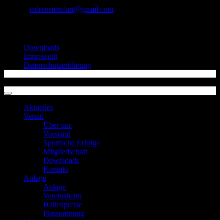
E-Mail:
tcdrensteinfurt@gmail.com
Informationen
Downloads
Impressum
Datenschutzerklärung
Copyright 2026 ©
TC Drensteinfurt von 1972 e.V.
Aktuelles
Verein
Über uns
Vorstand
Sportliche Erfolge
Mitgliedschaft
Downloads
Kontakt
Anlage
Anlage
Vereinsheim
Hallenpreise
Platzordnung