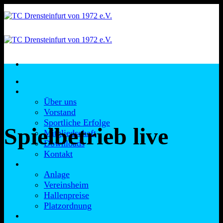
Zum
Inhalt
springen
Aktuelles
Verein
Über uns
Vorstand
Sportliche Erfolge
Spielbetrieb live
Mitgliedschaft
Downloads
Kontakt
Anlage
Anlage
Vereinsheim
Hallenpreise
Platzordnung
Mannschaften