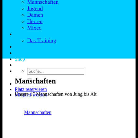
Mannschaften
Jugend
Damen
Herren
Mixed
Training
Das Training
Partner
Galerie
Shop
Manschaften
Platz reservieren
Unsere 17 Mannschaften von Jung bis Alt.
Mitglied werden
Mannschaften